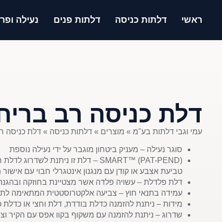
ראשי
דלתות כניסה
דלתות פנים
נעילה ופרז
דלת כניסה רב בריח
עמי וגבי דלתות בע"מ
»
מוצרים
»
דלתות כניסה
»
דלת כניסה ר
סוגר נעילה – מעניק ביטחון מוגבר על ידי נעילה נוספת
SMART™ (PAT-PEND) – דלת זו ניתנת לשדר
טביעת אצבע או קודן עם מנגנון אינטגרלי חבוי עם אישור 
דלת פלדלת – עשויה פלדה אשר מצטיינת בחוזקה ובהגנה
עמידה בתנאי חוץ – צביעה אלקטרוסטטית המתאימה לתנא
מידות – ניתנת להזמנה כדלת בודדת, דלת וחצי או כדלת 
שדרוג – ניתנת להזמנה עם משקוף בקוו אפס עם הקיר וצי