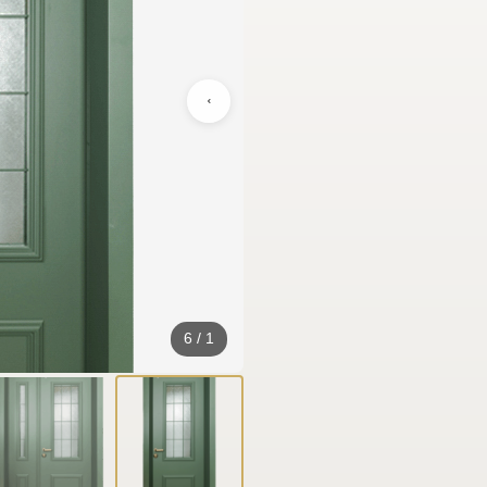
6
/
1